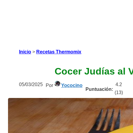
Inicio
>
Recetas Thermomix
Cocer Judías al
05/03/2025
4.2
Por
Yococino
Puntuación:
(
13
)