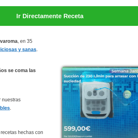
Ir Directamente Receta
l varoma
, en 35
liciosas y sanas
.
os se coma las
 nuestras
bles
.
s recetas hechas con