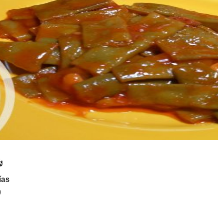
ías
0