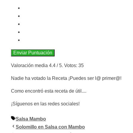
Enviar Puntuación
Valoración media
4.4
/ 5. Votos:
35
Nadie ha votado la Receta ¡Puedes ser l@ primer@!
Como encontró esta receta de útil....
¡Síguenos en las redes sociales!
Etiquetas
Salsa Mambo
Solomillo en Salsa con Mambo