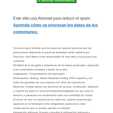
Este sitio usa Akismet para reducir el spam.
Aprende cómo se procesan los datos de tus
comentarios.
Yococino.org te informa que los datos de carácter personal que me
proporciones rellenando el presente formulario serán tratados por
Francisco José Matos como responsable de esta web y nunca para uso
comercial.
Finalidad de la recogida y tratamiento de los datos personales: responder
a los comentarios enviados a través de la web.
Legitimación: Consentimiento del interesado.
Destinatarios: Hosting: Raiola Networks hosting 100% español y con
todas las garantias de una empresa con años de experiencia.
Derechos: Podrás ejercer tus derechos de acceso, rectificación, limitación
y suprimir los datos en yococinconthermomix@gmail.com así como el
derecho a presentar una reclamación ante una autoridad de control.
El hecho de que no introduzcas los datos de carácter personal que
aparecen en el formulario como obligatorios podrá tener como
consecuencia que no pueda atender tu solicitud.
Información adicional: Puedes consultar la información adicional y