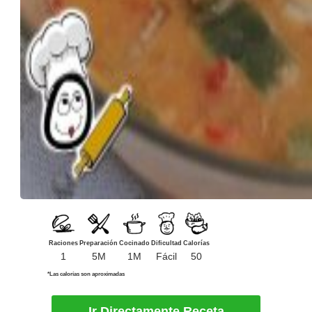
Raciones
Preparación
Cocinado
Dificultad
Calorías
1
5M
1M
Fácil
50
*Las calorías son aproximadas
Ir Directamente Receta