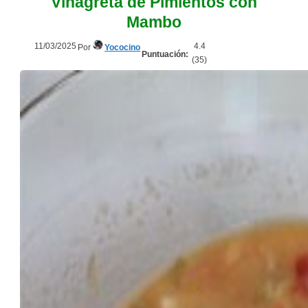
Vinagreta de Pimientos con
Mambo
11/03/2025
4.4
Por
Yococino
Puntuación:
(
35
)