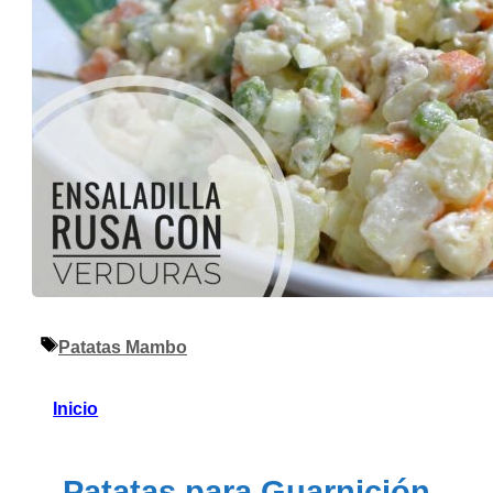
Etiquetas
Patatas Mambo
Inicio
Patatas para Guarnición