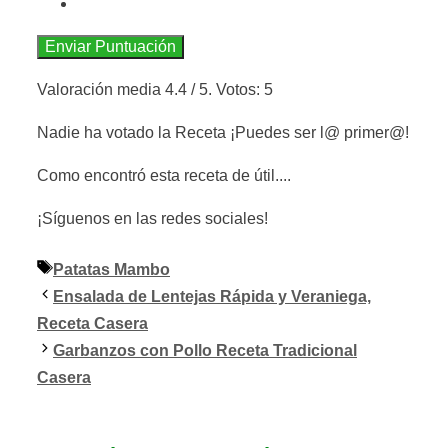
Enviar Puntuación
Valoración media
4.4
/ 5. Votos:
5
Nadie ha votado la Receta ¡Puedes ser l@ primer@!
Como encontró esta receta de útil....
¡Síguenos en las redes sociales!
Etiquetas
Patatas Mambo
Ensalada de Lentejas Rápida y Veraniega,
Receta Casera
Garbanzos con Pollo Receta Tradicional
Casera