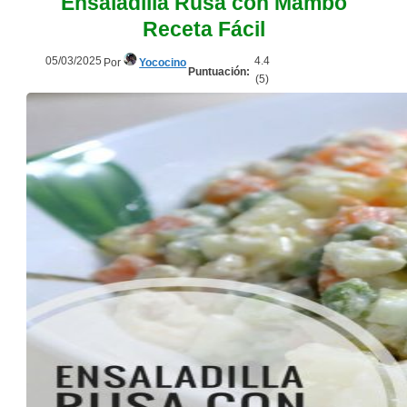
Ensaladilla Rusa con Mambo
Receta Fácil
05/03/2025
4.4
Por
Yococino
Puntuación:
(
5
)