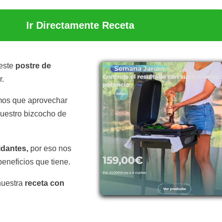
Ir Directamente Receta
 este
postre de
r.
os que aprovechar
nuestro bizcocho de
idantes,
por eso nos
eneficios que tiene.
nuestra
receta con