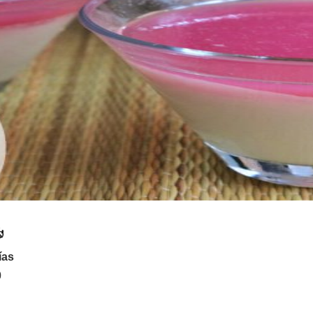
ías
0