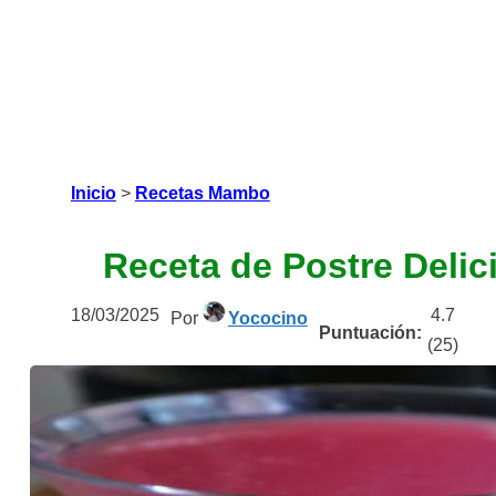
Inicio
>
Recetas Mambo
Receta de Postre Deli
18/03/2025
4.7
Por
Yococino
Puntuación:
(
25
)