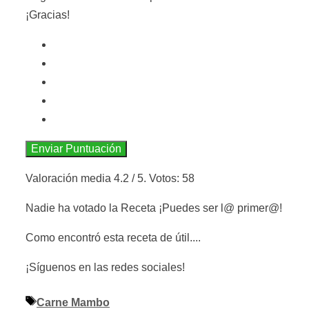
¡Gracias!
Enviar Puntuación
Valoración media
4.2
/ 5. Votos:
58
Nadie ha votado la Receta ¡Puedes ser l@ primer@!
Como encontró esta receta de útil....
¡Síguenos en las redes sociales!
Etiquetas
Carne Mambo