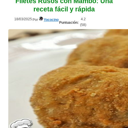
Filetes Rusos con Mambo: Una
receta fácil y rápida
18/03/2025
4.2
Por
Yococino
Puntuación:
(
58
)