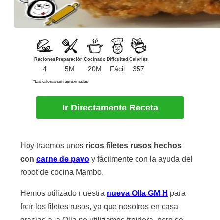
Raciones
Preparación
Cocinado
Dificultad
Calorías
4
5M
20M
Fácil
357
*Las calorías son aproximadas
Ir Directamente Receta
Hoy traemos unos
ricos filetes rusos hechos
con
carne de pavo
y fácilmente con la ayuda del
robot de cocina Mambo.
Hemos utilizado nuestra
nueva Olla GM H
para
freír los filetes rusos, ya que nosotros en casa
gracias a la Olla no utilizamos freidora, pero se