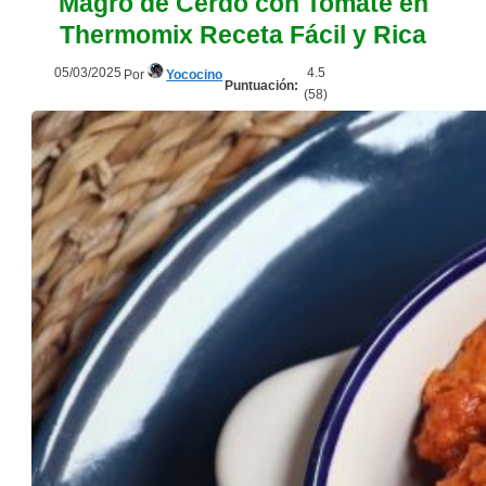
Magro de Cerdo con Tomate en
Thermomix Receta Fácil y Rica
05/03/2025
4.5
Por
Yococino
Puntuación:
(
58
)