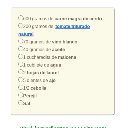
600 gramos de
carne magra de cerdo
200 gramos de
tomate triturado
natural
70 gramos de
vino blanco
40 gramos de
aceite
1 cucharadita de
maicena
1 cubilete de
agua
2
hojas de laurel
5 dientes de
ajo
1/2
cebolla
Perejil
Sal