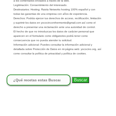
a los comentarios enviados a través de la web.
Legitimación: Consentimiento del interesado.
Destinatarios: Hosting: Raiola Networks hosting 100% español y con
todas las garantias de una empresa con años de experiencia.
Derechos: Podrás ejercer tus derechos de acceso, rectificación, limitación
y suprimir los datos en yococinconthermomix@gmail.com así como el
derecho a presentar una reclamación ante una autoridad de control.
El hecho de que no introduzcas los datos de carácter personal que
aparecen en el formulario como obligatorios podrá tener como
consecuencia que no pueda atender tu solicitud.
Información adicional: Puedes consultar la información adicional y
detallada sobre Protección de Datos en mi página web: yococino.org, así
como consultar la política de privacidad y política de cookies.
Buscar: