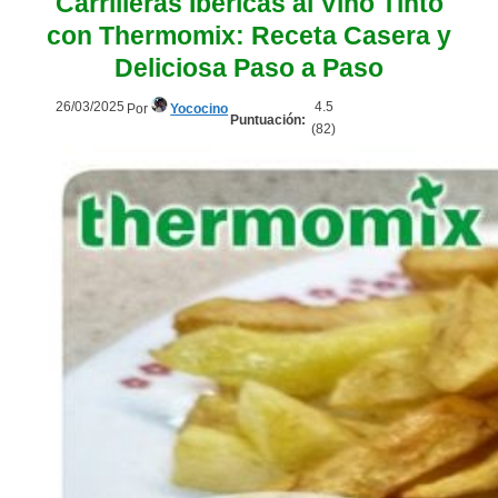
Carrilleras Ibéricas al Vino Tinto
con Thermomix: Receta Casera y
Deliciosa Paso a Paso
26/03/2025
4.5
Por
Yococino
Puntuación:
(
82
)