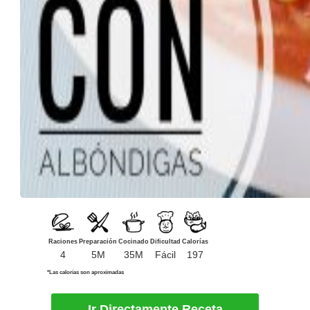
Raciones
Preparación
Cocinado
Dificultad
Calorías
4
5M
35M
Fácil
197
*Las calorías son aproximadas
Ir Directamente Receta