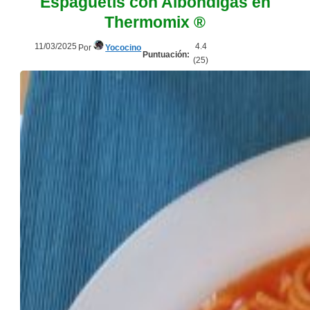
Espaguetis con Albóndigas en
Thermomix ®
11/03/2025
4.4
Por
Yococino
Puntuación:
(
25
)