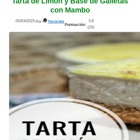
Tarta de Limón y Base de Galletas
con Mambo
05/03/2025
3.8
Por
Yococino
Puntuación:
(
25
)