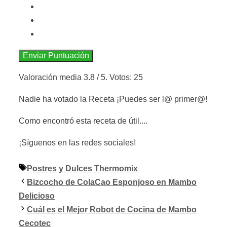
Enviar Puntuación
Valoración media
3.8
/ 5. Votos:
25
Nadie ha votado la Receta ¡Puedes ser l@ primer@!
Como encontró esta receta de útil....
¡Síguenos en las redes sociales!
Etiquetas
Postres y Dulces Thermomix
Bizcocho de ColaCao Esponjoso en Mambo
Delicioso
Cuál es el Mejor Robot de Cocina de Mambo
Cecotec