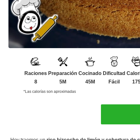
Raciones
Preparación
Cocinado
Dificultad
Calor
8
5M
45M
Fácil
17
*Las calorías son aproximadas
Hoy traemos un
rico bizcocho de limón y cobertura de 