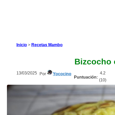
Inicio
>
Recetas Mambo
Bizcocho
13/03/2025
4.2
Por
Yococino
Puntuación:
(
10
)