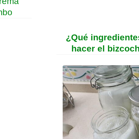
crema
mbo
¿Qué ingrediente
hacer el bizcoc