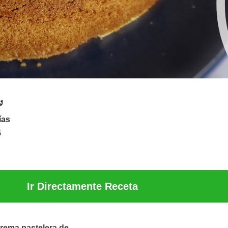
ías
5
Ir Directamente Receta
crema pastelera de