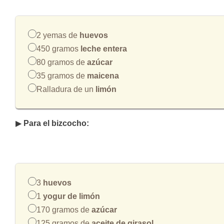
2 yemas de
huevos
450 gramos
leche entera
80 gramos de
azúcar
35 gramos de
maicena
Ralladura de un
limón
▶
Para el bizcocho:
3
huevos
1
yogur de limón
170 gramos de
azúcar
125 gramos de
aceite de girasol