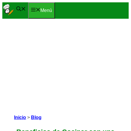
Saltar
Menú
al
contenido
Inicio
>
Blog