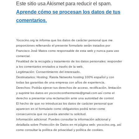
Este sitio usa Akismet para reducir el spam.
Aprende cómo se procesan los datos de tus
comentarios.
Yococino.org te informa que los datos de carácter personal que me
proporciones rellenando el presente formulario serán tratados por
Francisco José Matos como responsable de esta web y nunca para uso
comercial.
Finalidad de la recogida y tratamiento de los datos personales: responder
a los comentarios enviados a través de la web.
Legitimación: Consentimiento del interesado.
Destinatarios: Hosting: Raiola Networks hosting 100% español y con
todas las garantias de una empresa con años de experiencia.
Derechos: Podrás ejercer tus derechos de acceso, rectificación, limitación
y suprimir los datos en yococinconthermomix@gmail.com así como el
derecho a presentar una reclamación ante una autoridad de control.
El hecho de que no introduzcas los datos de carácter personal que
aparecen en el formulario como obligatorios podrá tener como
consecuencia que no pueda atender tu solicitud.
Información adicional: Puedes consultar la información adicional y
detallada sobre Protección de Datos en mi página web: yococino.org, así
como consultar la política de privacidad y política de cookies.