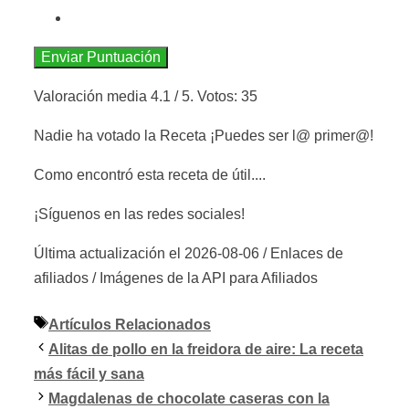
Enviar Puntuación
Valoración media
4.1
/ 5. Votos:
35
Nadie ha votado la Receta ¡Puedes ser l@ primer@!
Como encontró esta receta de útil....
¡Síguenos en las redes sociales!
Última actualización el 2026-08-06 / Enlaces de
afiliados / Imágenes de la API para Afiliados
Etiquetas
Artículos Relacionados
Alitas de pollo en la freidora de aire: La receta
más fácil y sana
Magdalenas de chocolate caseras con la