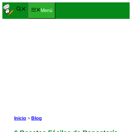
Saltar
Menú
al
contenido
Inicio
>
Blog