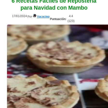
6 Recetas Fáciles de Repostería
para Navidad con Mambo
17/01/2024
4.4
Por
Yococino
Puntuación:
(
123
)