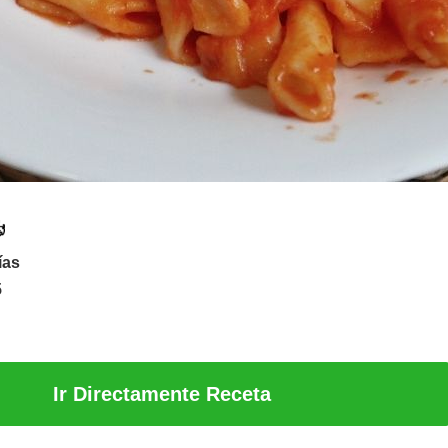
ías
5
Ir Directamente Receta