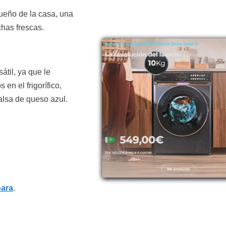
ueño de la casa, una
has frescas.
til, ya que le
n el frigorífico,
lsa de queso azul.
nara
.