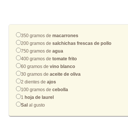
350 gramos de
macarrones
200 gramos de
salchichas frescas de pollo
750 gramos de
agua
400 gramos de
tomate frito
60 gramos de
vino blanco
30 gramos de
aceite de oliva
2 dientes de
ajos
100 gramos de
cebolla
1
hoja de laurel
Sal
al gusto