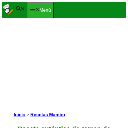
Saltar
Menú
al
contenido
Inicio
>
Recetas Mambo