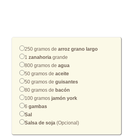
250 gramos de
arroz grano largo
1
zanahoria
grande
800 gramos de
agua
50 gramos de
aceite
50 gramos de
guisantes
80 gramos de
bacón
100 gramos
jamón york
6
gambas
Sal
Salsa de soja
(Opcional)