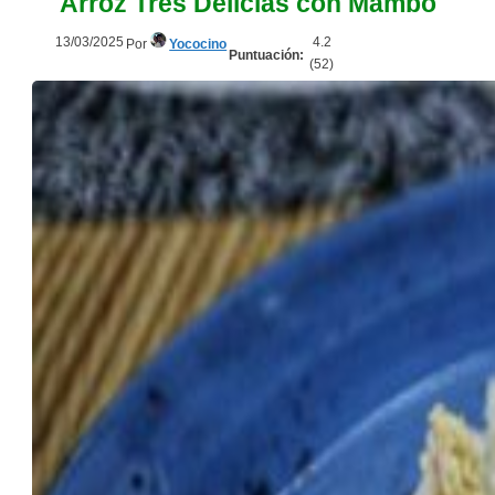
Arroz Tres Delicias con Mambo
13/03/2025
4.2
Por
Yococino
Puntuación:
(
52
)