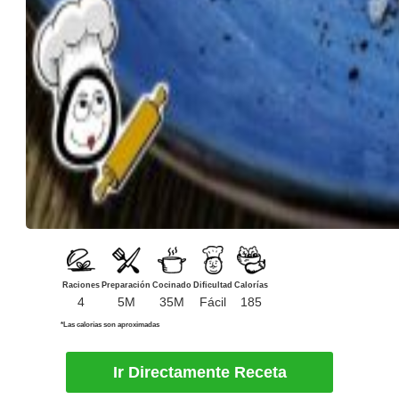
Raciones
Preparación
Cocinado
Dificultad
Calorías
4
5M
35M
Fácil
185
*Las calorías son aproximadas
Ir Directamente Receta