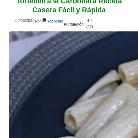
Tortellini a la Carbonara Receta
Casera Fácil y Rápida
05/03/2025
4.7
Por
Yococino
Puntuación:
(
27
)