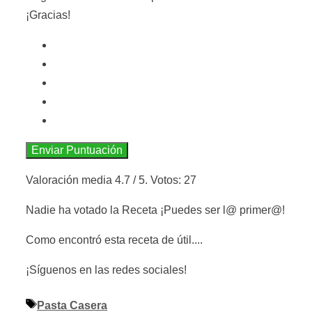
¡Gracias!
Enviar Puntuación
Valoración media
4.7
/ 5. Votos:
27
Nadie ha votado la Receta ¡Puedes ser l@ primer@!
Como encontró esta receta de útil....
¡Síguenos en las redes sociales!
Etiquetas
Pasta Casera