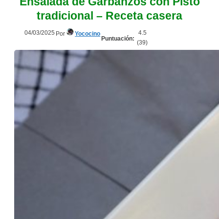
Ensalada de Garbanzos con Pisto
tradicional – Receta casera
04/03/2025
4.5
Por
Yococino
Puntuación:
(
39
)