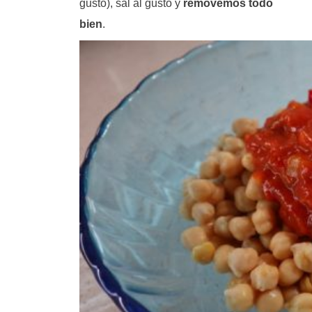
gusto), sal al gusto y
removemos todo
bien
.