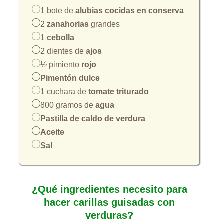
1 bote de
alubias cocidas en conserva
2
zanahorias
grandes
1
cebolla
2 dientes de
ajos
½ pimiento
rojo
Pimentón dulce
1 cuchara de
tomate triturado
800 gramos de
agua
Pastilla de caldo de verdura
Aceite
Sal
¿Qué ingredientes necesito para
hacer carillas guisadas con
verduras?