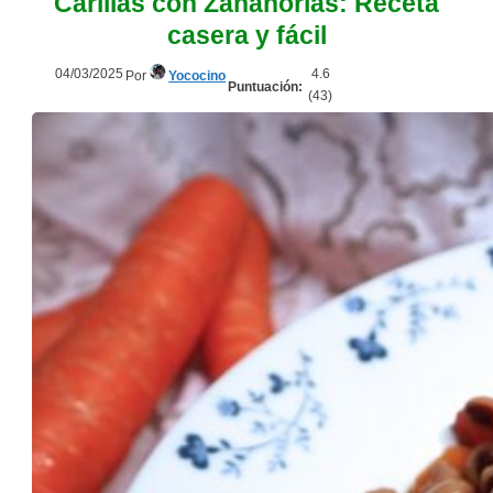
Carillas con Zanahorias: Receta
casera y fácil
04/03/2025
4.6
Por
Yococino
Puntuación:
(
43
)