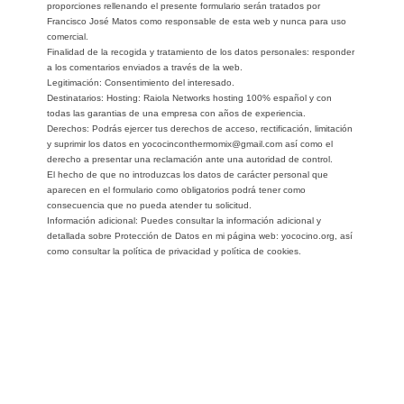
proporciones rellenando el presente formulario serán tratados por
Francisco José Matos como responsable de esta web y nunca para uso
comercial.
Finalidad de la recogida y tratamiento de los datos personales: responder
a los comentarios enviados a través de la web.
Legitimación: Consentimiento del interesado.
Destinatarios: Hosting: Raiola Networks hosting 100% español y con
todas las garantias de una empresa con años de experiencia.
Derechos: Podrás ejercer tus derechos de acceso, rectificación, limitación
y suprimir los datos en yococinconthermomix@gmail.com así como el
derecho a presentar una reclamación ante una autoridad de control.
El hecho de que no introduzcas los datos de carácter personal que
aparecen en el formulario como obligatorios podrá tener como
consecuencia que no pueda atender tu solicitud.
Información adicional: Puedes consultar la información adicional y
detallada sobre Protección de Datos en mi página web: yococino.org, así
como consultar la política de privacidad y política de cookies.