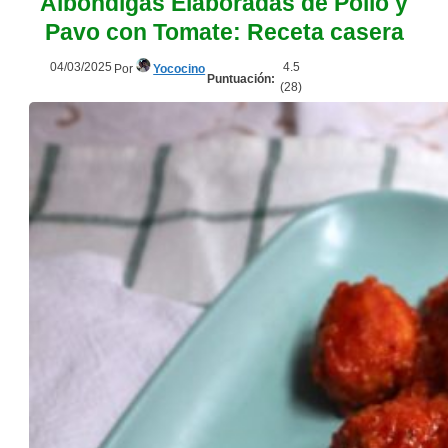
Albóndigas Elaboradas de Pollo y
Pavo con Tomate: Receta casera
04/03/2025
4.5
Por
Yococino
Puntuación:
(
28
)