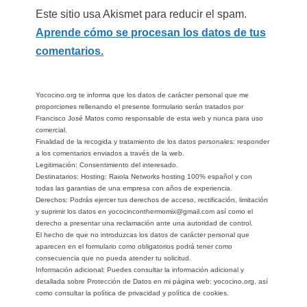
Este sitio usa Akismet para reducir el spam.
Aprende cómo se procesan los datos de tus
comentarios.
Yococino.org te informa que los datos de carácter personal que me
proporciones rellenando el presente formulario serán tratados por
Francisco José Matos como responsable de esta web y nunca para uso
comercial.
Finalidad de la recogida y tratamiento de los datos personales: responder
a los comentarios enviados a través de la web.
Legitimación: Consentimiento del interesado.
Destinatarios: Hosting: Raiola Networks hosting 100% español y con
todas las garantias de una empresa con años de experiencia.
Derechos: Podrás ejercer tus derechos de acceso, rectificación, limitación
y suprimir los datos en yococinconthermomix@gmail.com así como el
derecho a presentar una reclamación ante una autoridad de control.
El hecho de que no introduzcas los datos de carácter personal que
aparecen en el formulario como obligatorios podrá tener como
consecuencia que no pueda atender tu solicitud.
Información adicional: Puedes consultar la información adicional y
detallada sobre Protección de Datos en mi página web: yococino.org, así
como consultar la política de privacidad y política de cookies.