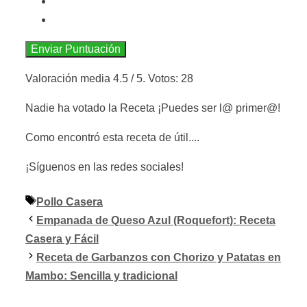
Enviar Puntuación
Valoración media
4.5
/ 5. Votos:
28
Nadie ha votado la Receta ¡Puedes ser l@ primer@!
Como encontró esta receta de útil....
¡Síguenos en las redes sociales!
Etiquetas
Pollo Casera
Empanada de Queso Azul (Roquefort): Receta
Casera y Fácil
Receta de Garbanzos con Chorizo y Patatas en
Mambo: Sencilla y tradicional