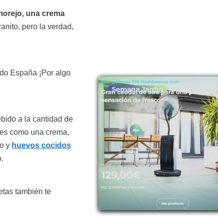
morejo, una crema
ranito, pero la verdad,
odo España ¡Por algo
ebido a la cantidad de
, es como una crema,
no y
huevos cocidos
.
etas también te