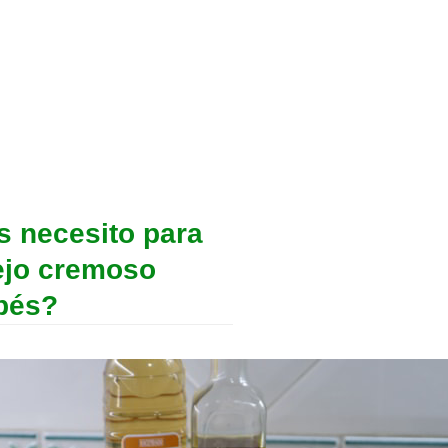
s necesito para
ejo cremoso
bés?