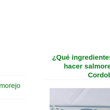
¿Qué ingrediente
hacer salmor
Cordo
lmorejo