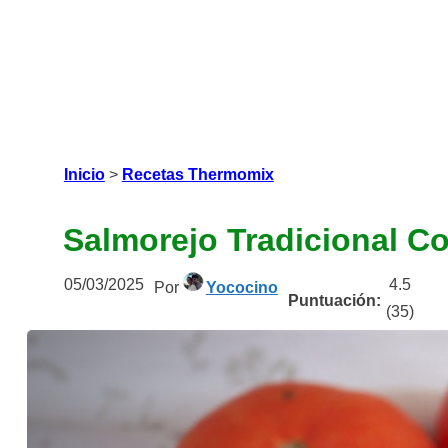
Inicio
>
Recetas Thermomix
Salmorejo Tradicional C
05/03/2025
4.5
Por
Yococino
Puntuación:
(
35
)