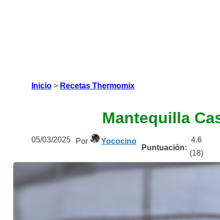
Inicio
>
Recetas Thermomix
Mantequilla Ca
05/03/2025
4.6
Por
Yococino
Puntuación:
(
18
)