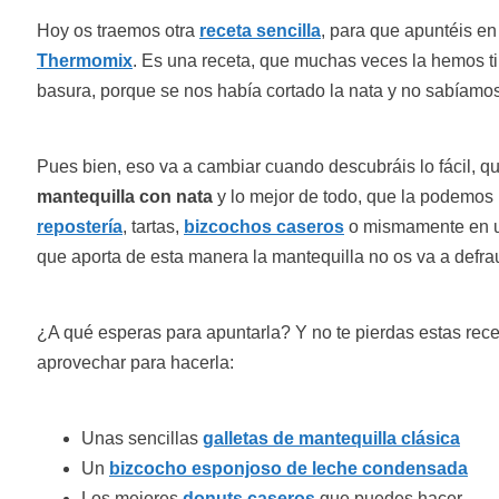
Hoy os traemos otra
receta sencilla
, para que apuntéis en
Thermomix
. Es una receta, que muchas veces la hemos ti
basura, porque se nos había cortado la nata y no sabíamos
Pues bien, eso va a cambiar cuando descubráis lo fácil, q
mantequilla con nata
y lo mejor de todo, que la podemos u
repostería
, tartas,
bizcochos caseros
o mismamente en un
que aporta de esta manera la mantequilla no os va a defra
¿A qué esperas para apuntarla? Y no te pierdas estas rec
aprovechar para hacerla:
Unas sencillas
galletas de mantequilla clásica
Un
bizcocho esponjoso de leche condensada
Los mejores
donuts caseros
que puedes hacer