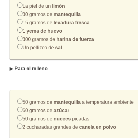
La piel de un
limón
30 gramos de
mantequilla
15 gramos de
levadura fresca
1
yema
de huevo
300 gramos de
harina de fuerza
Un pellizco de
sal
▶
Para el relleno
50 gramos de
mantequilla
a temperatura ambiente
60 gramos de
azúcar
50 gramos de
nueces
picadas
2 cucharadas grandes de
canela en polvo