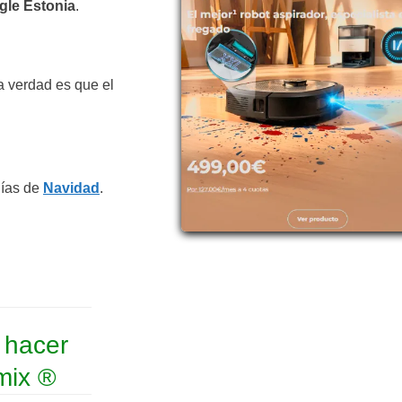
ngle Estonia
.
a verdad es que el
días de
Navidad
.
 hacer
mix ®