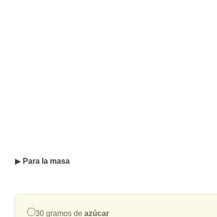
▶
Para la masa
30 gramos de
azúcar