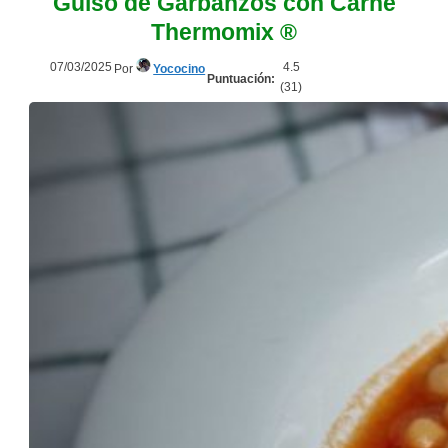
Guiso de Garbanzos con Carne
Thermomix ®
07/03/2025
4.5
Por
Yococino
Puntuación:
(
31
)