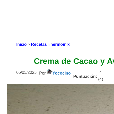
Inicio
>
Recetas Thermomix
Crema de Cacao y Av
05/03/2025
4
Por
Yococino
Puntuación:
(
4
)