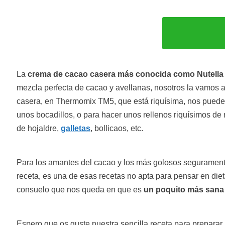
La
crema de cacao casera más conocida como Nutella o
mezcla perfecta de cacao y avellanas, nosotros la vamos 
casera, en Thermomix TM5, que está riquísima, nos puede 
unos bocadillos, o para hacer unos rellenos riquísimos de 
de hojaldre,
galletas
, bollicaos, etc.
Para los amantes del cacao y los más golosos segurament
receta, es una de esas recetas no apta para pensar en diet
consuelo que nos queda en que es
un poquito más sana
Espero que os guste nuestra sencilla receta para preparar