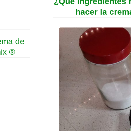
¿Qué ingredientes 
hacer la crem
rema de
ix ®