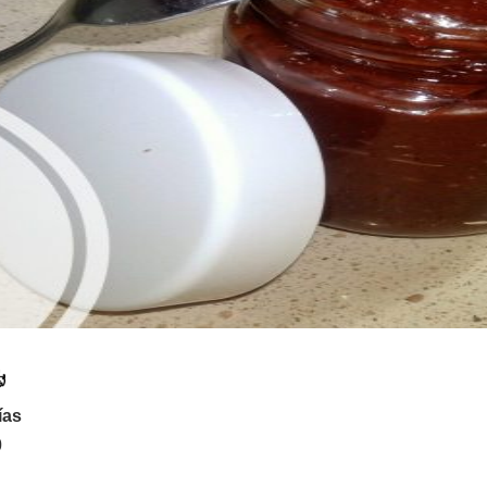
ías
0