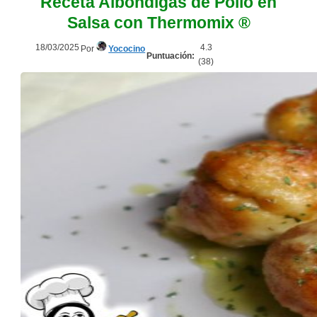
Receta Albóndigas de Pollo en
Salsa con Thermomix ®
18/03/2025
4.3
Por
Yococino
Puntuación:
(
38
)