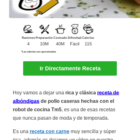
Raciones
Preparación
Cocinado
Dificultad
Calorías
4
10M
40M
Fácil
115
*Las calorías son aproximadas
Ir Directamente Receta
Hoy vamos a dejar una
rica y clásica
receta de
albóndigas
de pollo caseras hechas con el
robot de cocina Tm5
, es una de esas recetas
que nunca pasan de moda y de temporada.
Es una
receta con carne
muy sencilla y súper
rica, además os dejamos un vídeo en nuestro