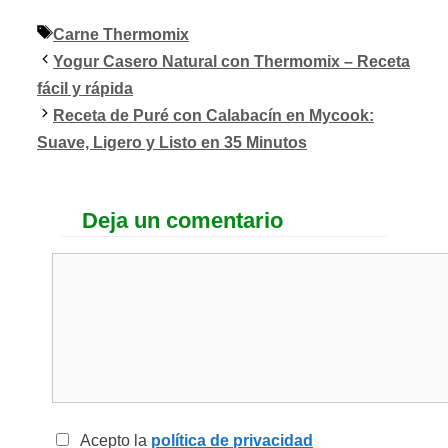
Etiquetas
Carne Thermomix
Yogur Casero Natural con Thermomix – Receta
fácil y rápida
Receta de Puré con Calabacín en Mycook:
Suave, Ligero y Listo en 35 Minutos
Deja un comentario
Acepto la
política de privacidad