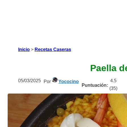
Inicio
>
Recetas Caseras
Paella d
05/03/2025
4.5
Por
Yococino
Puntuación:
(
35
)