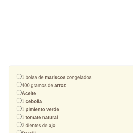
1 bolsa de
mariscos
congelados
400 gramos de
arroz
Aceite
1
cebolla
1
pimiento verde
1
tomate natural
2 dientes de
ajo