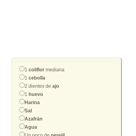
1
coliflor
mediana
1
cebolla
2 dientes de
ajo
1
huevo
Harina
Sal
Azafrán
Agua
Un poco de
perejil