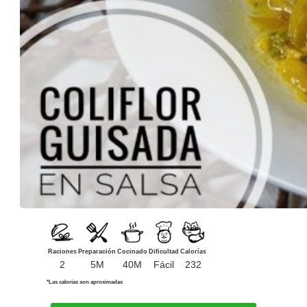
Raciones
Preparación
Cocinado
Dificultad
Calorías
2
5M
40M
Fácil
232
*Las calorías son aproximadas