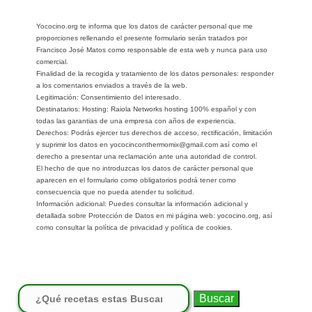
Yococino.org te informa que los datos de carácter personal que me
proporciones rellenando el presente formulario serán tratados por
Francisco José Matos como responsable de esta web y nunca para uso
comercial.
Finalidad de la recogida y tratamiento de los datos personales: responder
a los comentarios enviados a través de la web.
Legitimación: Consentimiento del interesado.
Destinatarios: Hosting: Raiola Networks hosting 100% español y con
todas las garantias de una empresa con años de experiencia.
Derechos: Podrás ejercer tus derechos de acceso, rectificación, limitación
y suprimir los datos en yococinconthermomix@gmail.com así como el
derecho a presentar una reclamación ante una autoridad de control.
El hecho de que no introduzcas los datos de carácter personal que
aparecen en el formulario como obligatorios podrá tener como
consecuencia que no pueda atender tu solicitud.
Información adicional: Puedes consultar la información adicional y
detallada sobre Protección de Datos en mi página web: yococino.org, así
como consultar la política de privacidad y política de cookies.
Buscar: