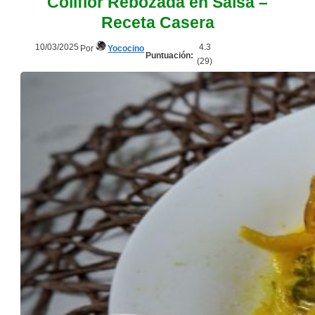
Coliflor Rebozada en Salsa –
Receta Casera
10/03/2025
4.3
Por
Yococino
Puntuación:
(
29
)