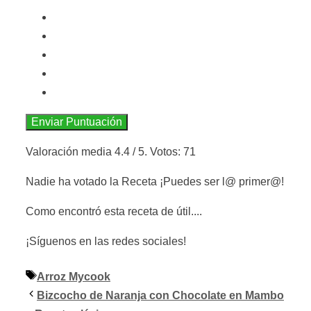
Enviar Puntuación
Valoración media
4.4
/ 5. Votos:
71
Nadie ha votado la Receta ¡Puedes ser l@ primer@!
Como encontró esta receta de útil....
¡Síguenos en las redes sociales!
Etiquetas
Arroz Mycook
Bizcocho de Naranja con Chocolate en Mambo