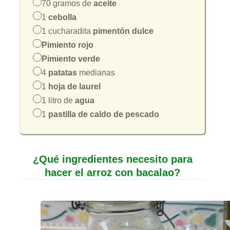
70 gramos de
aceite
1
cebolla
1 cucharadita
pimentón dulce
Pimiento rojo
Pimiento verde
4
patatas
medianas
1
hoja de laurel
1 litro de
agua
1
pastilla de caldo de pescado
¿Qué ingredientes necesito para
hacer el arroz con bacalao?