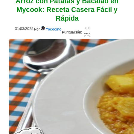
Arroz con Patatas y Bacalao en
Mycook: Receta Casera Fácil y
Rápida
31/03/2025
4.4
Por
Yococino
Puntuación:
(
71
)