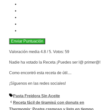
Enviar Puntuación
Valoración media
4.8
/ 5. Votos:
59
Nadie ha votado la Receta ¡Puedes ser l@ primer@!
Como encontró esta receta de útil....
¡Síguenos en las redes sociales!
Etiquetas
Pasta Freidora Sin Aceite
Receta fácil de tiramisú con donuts en
Thermomix: Postre cremoso y listo en tiempo