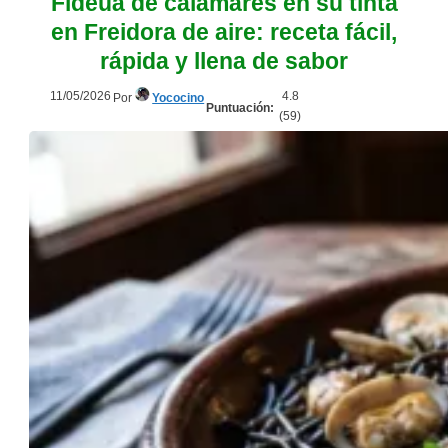
Fideuá de calamares en su tinta
en Freidora de aire: receta fácil,
rápida y llena de sabor
11/05/2026
4.8
Por
Yococino
Puntuación:
(
59
)