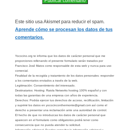
Este sitio usa Akismet para reducir el spam.
Aprende cómo se procesan los datos de tus
comentarios.
Yococino.org te informa que los datos de carácter personal que me
proporciones rellenando el presente formulario serán tratados por
Francisco José Matos como responsable de esta web y nunca para uso
comercial.
Finalidad de la recogida y tratamiento de los datos personales: responder
a los comentarios enviados a través de la web.
Legitimación: Consentimiento del interesado.
Destinatarios: Hosting: Raiola Networks hosting 100% español y con
todas las garantias de una empresa con años de experiencia.
Derechos: Podrás ejercer tus derechos de acceso, rectificación, limitación
y suprimir los datos en yococinconthermomix@gmail.com así como el
derecho a presentar una reclamación ante una autoridad de control.
El hecho de que no introduzcas los datos de carácter personal que
aparecen en el formulario como obligatorios podrá tener como
consecuencia que no pueda atender tu solicitud.
Información adicional: Puedes consultar la información adicional y