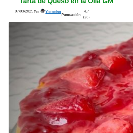
Tarta de Queso en la Olla GM
07/03/2025
4.7
Por
Yococino
Puntuación:
(
26
)