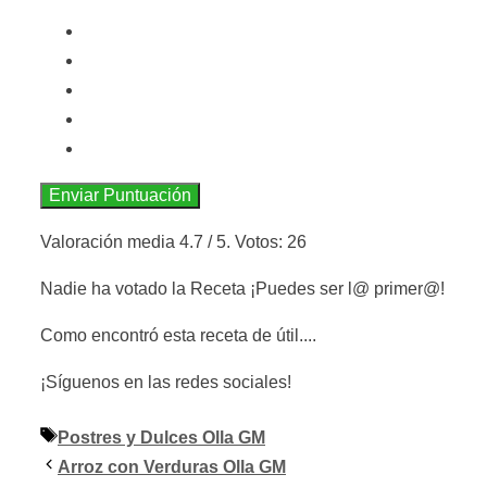
Enviar Puntuación
Valoración media
4.7
/ 5. Votos:
26
Nadie ha votado la Receta ¡Puedes ser l@ primer@!
Como encontró esta receta de útil....
¡Síguenos en las redes sociales!
Etiquetas
Postres y Dulces Olla GM
Arroz con Verduras Olla GM