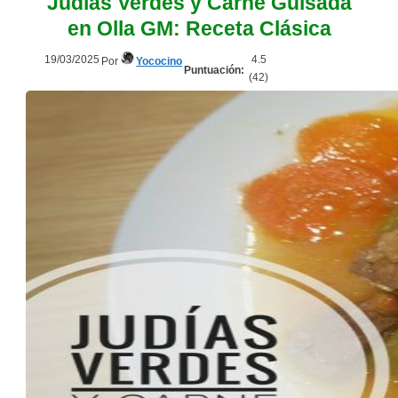
Judías Verdes y Carne Guisada
en Olla GM: Receta Clásica
19/03/2025
4.5
Por
Yococino
Puntuación:
(
42
)