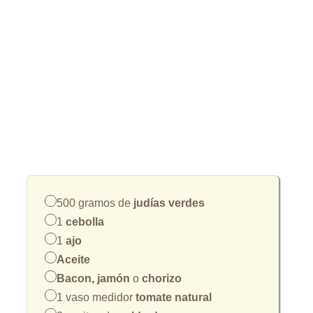
500 gramos de
judías verdes
1
cebolla
1
ajo
Aceite
Bacon, jamón
o
chorizo
1 vaso medidor
tomate natural