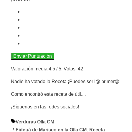
Enviar Puntuación
Valoración media
4.5
/ 5. Votos:
42
Nadie ha votado la Receta ¡Puedes ser l@ primer@!
Como encontró esta receta de útil....
¡Síguenos en las redes sociales!
Etiquetas
Verduras Olla GM
Fideuá de Marisco en la Olla GM: Receta