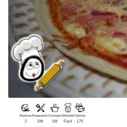
Raciones
Preparación
Cocinado
Dificultad
Calorías
2
5M
1M
Fácil
175