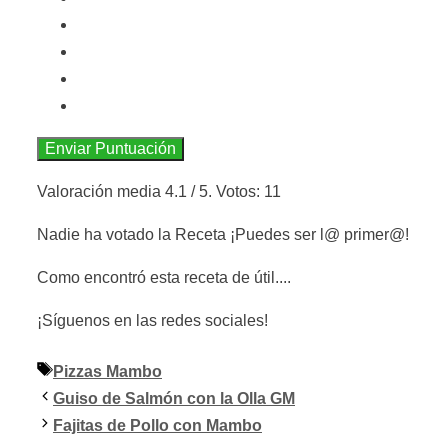
Enviar Puntuación
Valoración media
4.1
/ 5. Votos:
11
Nadie ha votado la Receta ¡Puedes ser l@ primer@!
Como encontró esta receta de útil....
¡Síguenos en las redes sociales!
Etiquetas
Pizzas Mambo
Guiso de Salmón con la Olla GM
Fajitas de Pollo con Mambo