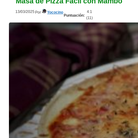
Masa de Pizza Fácil con Mambo
13/03/2025
4.1
Por
Yococino
Puntuación:
(
11
)