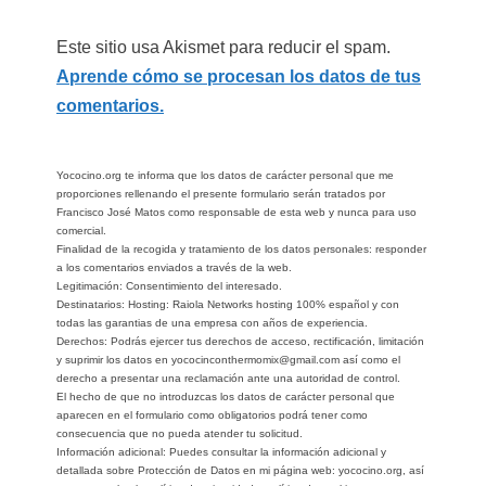
Este sitio usa Akismet para reducir el spam.
Aprende cómo se procesan los datos de tus
comentarios.
Yococino.org te informa que los datos de carácter personal que me
proporciones rellenando el presente formulario serán tratados por
Francisco José Matos como responsable de esta web y nunca para uso
comercial.
Finalidad de la recogida y tratamiento de los datos personales: responder
a los comentarios enviados a través de la web.
Legitimación: Consentimiento del interesado.
Destinatarios: Hosting: Raiola Networks hosting 100% español y con
todas las garantias de una empresa con años de experiencia.
Derechos: Podrás ejercer tus derechos de acceso, rectificación, limitación
y suprimir los datos en yococinconthermomix@gmail.com así como el
derecho a presentar una reclamación ante una autoridad de control.
El hecho de que no introduzcas los datos de carácter personal que
aparecen en el formulario como obligatorios podrá tener como
consecuencia que no pueda atender tu solicitud.
Información adicional: Puedes consultar la información adicional y
detallada sobre Protección de Datos en mi página web: yococino.org, así