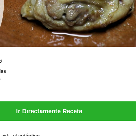
ías
9
Ir Directamente Receta
 vida, el
auténtico