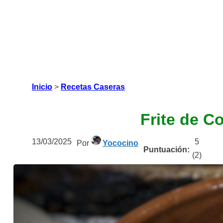
Inicio
>
Recetas Caseras
Frite de C
13/03/2025
5
Por
Yococino
Puntuación:
(
2
)