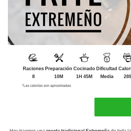
Raciones
Preparación
Cocinado
Dificultad
Calor
8
10M
1H 45M
Media
28
*Las calorías son aproximadas
Hoy traemos una
receta tradicional Extremeña
de toda la