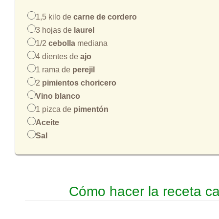
1,5 kilo de
carne de cordero
3 hojas de
laurel
1/2
cebolla
mediana
4 dientes de
ajo
1 rama de
perejil
2
pimientos choricero
Vino blanco
1 pizca de
pimentón
Aceite
Sal
Cómo hacer la receta ca