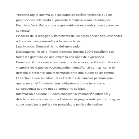
Yococino.org te informa que los datos de carácter personal que me
proporciones rellenando el presente formulario serán tratados por
Francisco José Matos como responsable de esta web y nunca para uso
comercial.
Finalidad de la recogida y tratamiento de los datos personales: responder
a los comentarios enviados a través de la web.
Legitimación: Consentimiento del interesado.
Destinatarios: Hosting: Raiola Networks hosting 100% español y con
todas las garantias de una empresa con años de experiencia.
Derechos: Podrás ejercer tus derechos de acceso, rectificación, limitación
y suprimir los datos en yococinconthermomix@gmail.com así como el
derecho a presentar una reclamación ante una autoridad de control.
El hecho de que no introduzcas los datos de carácter personal que
aparecen en el formulario como obligatorios podrá tener como
consecuencia que no pueda atender tu solicitud.
Información adicional: Puedes consultar la información adicional y
detallada sobre Protección de Datos en mi página web: yococino.org, así
como consultar la política de privacidad y política de cookies.