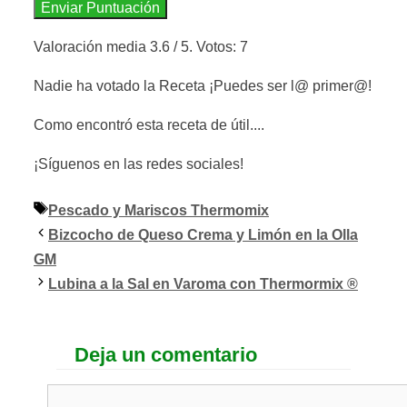
Enviar Puntuación
Valoración media
3.6
/ 5. Votos:
7
Nadie ha votado la Receta ¡Puedes ser l@ primer@!
Como encontró esta receta de útil....
¡Síguenos en las redes sociales!
Etiquetas
Pescado y Mariscos Thermomix
Bizcocho de Queso Crema y Limón en la Olla
GM
Lubina a la Sal en Varoma con Thermormix ®
Deja un comentario