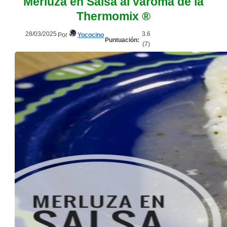
Merluza en Salsa al varoma de la
Thermomix ®
28/03/2025
3.6
Por
Yococino
Puntuación:
(
7
)