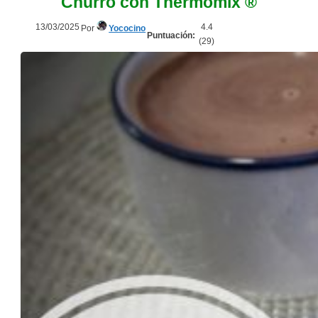
Churro con Thermomix ®
13/03/2025
4.4
Por
Yococino
Puntuación:
(
29
)