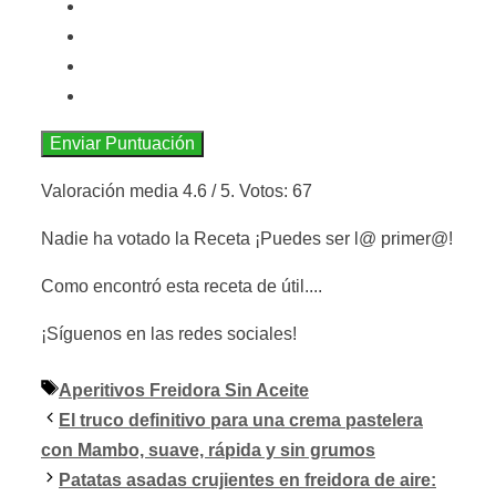
Enviar Puntuación
Valoración media
4.6
/ 5. Votos:
67
Nadie ha votado la Receta ¡Puedes ser l@ primer@!
Como encontró esta receta de útil....
¡Síguenos en las redes sociales!
Etiquetas
Aperitivos Freidora Sin Aceite
El truco definitivo para una crema pastelera
con Mambo, suave, rápida y sin grumos
Patatas asadas crujientes en freidora de aire: