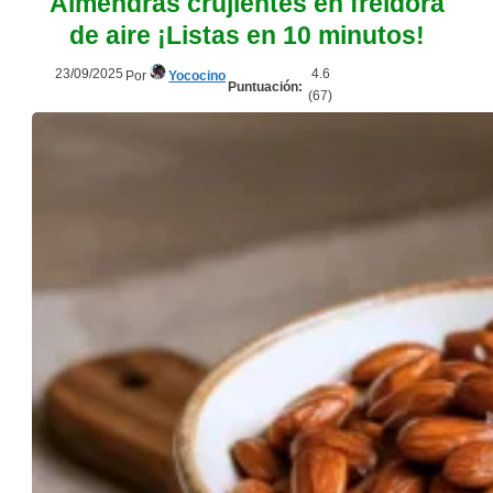
Almendras crujientes en freidora
de aire ¡Listas en 10 minutos!
23/09/2025
4.6
Por
Yococino
Puntuación:
(
67
)