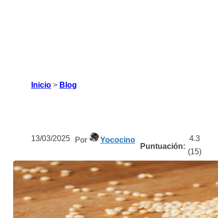
Inicio
>
Blog
13/03/2025
4.3
Por
Yococino
Puntuación:
(
15
)