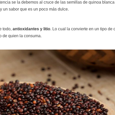
stencia se la debemos al cruce de las semillas de quinoa blanca
 y un sabor que es un poco más dulce.
e todo,
antioxidantes y litio
. Lo cual la convierte en un tipo de 
so de quien la consuma.