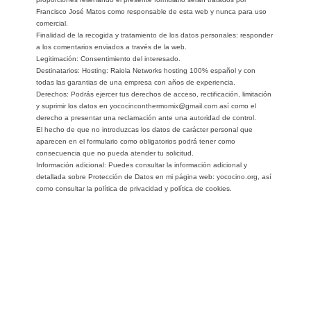
Francisco José Matos como responsable de esta web y nunca para uso
comercial.
Finalidad de la recogida y tratamiento de los datos personales: responder
a los comentarios enviados a través de la web.
Legitimación: Consentimiento del interesado.
Destinatarios: Hosting: Raiola Networks hosting 100% español y con
todas las garantias de una empresa con años de experiencia.
Derechos: Podrás ejercer tus derechos de acceso, rectificación, limitación
y suprimir los datos en yococinconthermomix@gmail.com así como el
derecho a presentar una reclamación ante una autoridad de control.
El hecho de que no introduzcas los datos de carácter personal que
aparecen en el formulario como obligatorios podrá tener como
consecuencia que no pueda atender tu solicitud.
Información adicional: Puedes consultar la información adicional y
detallada sobre Protección de Datos en mi página web: yococino.org, así
como consultar la política de privacidad y política de cookies.