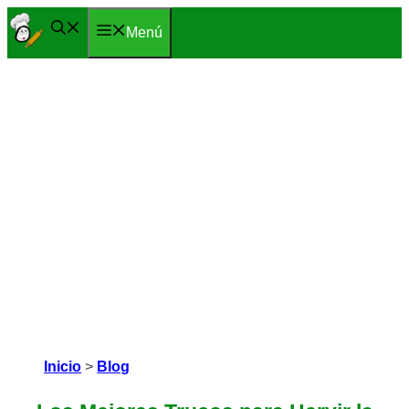
Saltar
Menú
al
contenido
Inicio
>
Blog