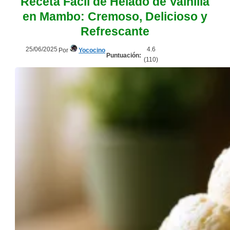
Receta Fácil de Helado de Vainilla
en Mambo: Cremoso, Delicioso y
Refrescante
25/06/2025
4.6
Por
Yococino
Puntuación:
(
110
)