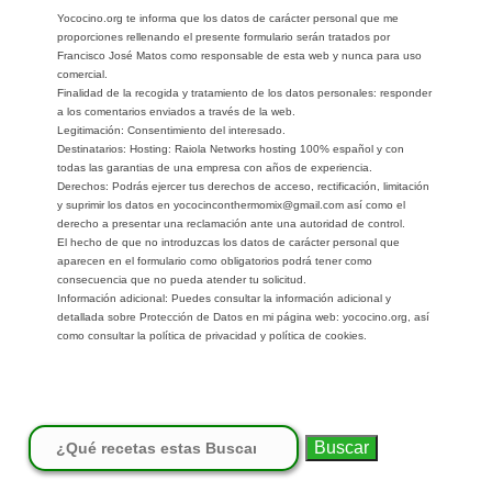
Yococino.org te informa que los datos de carácter personal que me
proporciones rellenando el presente formulario serán tratados por
Francisco José Matos como responsable de esta web y nunca para uso
comercial.
Finalidad de la recogida y tratamiento de los datos personales: responder
a los comentarios enviados a través de la web.
Legitimación: Consentimiento del interesado.
Destinatarios: Hosting: Raiola Networks hosting 100% español y con
todas las garantias de una empresa con años de experiencia.
Derechos: Podrás ejercer tus derechos de acceso, rectificación, limitación
y suprimir los datos en yococinconthermomix@gmail.com así como el
derecho a presentar una reclamación ante una autoridad de control.
El hecho de que no introduzcas los datos de carácter personal que
aparecen en el formulario como obligatorios podrá tener como
consecuencia que no pueda atender tu solicitud.
Información adicional: Puedes consultar la información adicional y
detallada sobre Protección de Datos en mi página web: yococino.org, así
como consultar la política de privacidad y política de cookies.
Buscar: