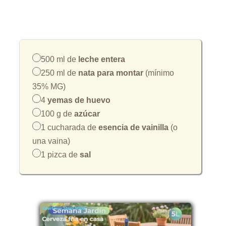
500 ml de
leche entera
250 ml de
nata para montar
(mínimo
35% MG)
4
yemas de huevo
100 g de
azúcar
1 cucharada de
esencia de vainilla
(o
una vaina)
1 pizca de
sal