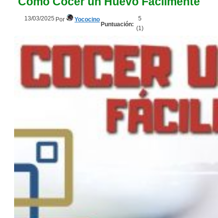
Cómo Cocer un Huevo Fácilmente
13/03/2025
5
Por
Yococino
Puntuación:
(
1
)