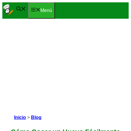
Saltar
Menú
al
contenido
Inicio
>
Blog