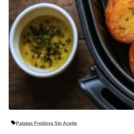
Etiquetas
Patatas Freidora Sin Aceite