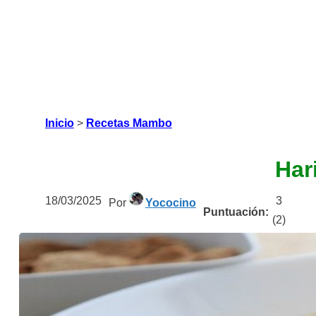
Inicio
>
Recetas Mambo
Har
18/03/2025
3
Por
Yococino
Puntuación:
(
2
)