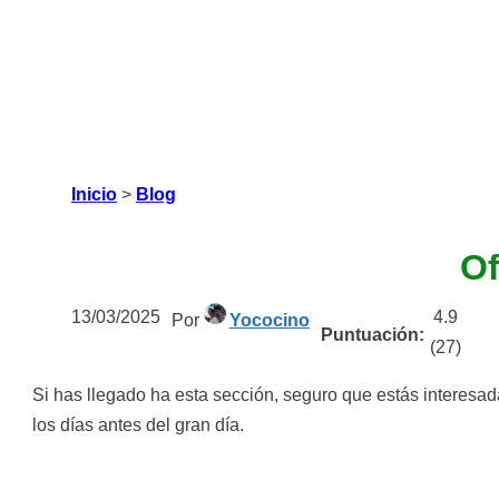
Inicio
>
Blog
Of
13/03/2025
4.9
Por
Yococino
Puntuación:
(
27
)
Si has llegado ha esta sección, seguro que estás interesa
los días antes del gran día.