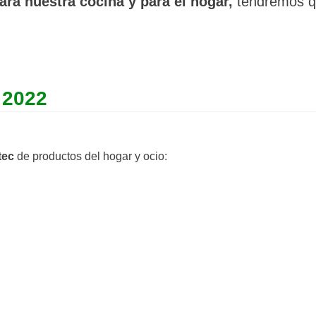
ara nuestra cocina y para el hogar,
tendremos q
 2022
tec
de productos del hogar y ocio: