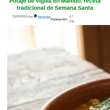
Potaje de vigilia en Mambo, receta
tradicional de Semana Santa
25/03/2026
4.7
Por
Yococino
Puntuación:
(
78
)