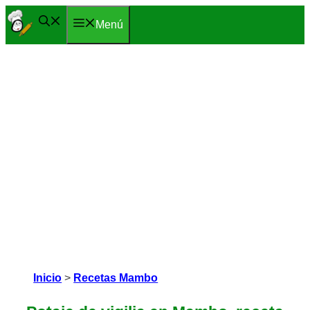
Saltar
Menú
al
contenido
Inicio
>
Recetas Mambo