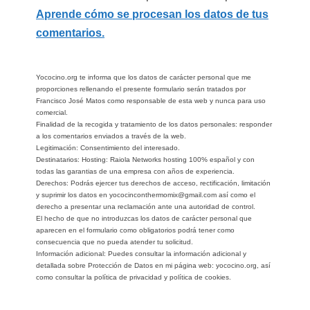
Aprende cómo se procesan los datos de tus
comentarios.
Yococino.org te informa que los datos de carácter personal que me
proporciones rellenando el presente formulario serán tratados por
Francisco José Matos como responsable de esta web y nunca para uso
comercial.
Finalidad de la recogida y tratamiento de los datos personales: responder
a los comentarios enviados a través de la web.
Legitimación: Consentimiento del interesado.
Destinatarios: Hosting: Raiola Networks hosting 100% español y con
todas las garantias de una empresa con años de experiencia.
Derechos: Podrás ejercer tus derechos de acceso, rectificación, limitación
y suprimir los datos en yococinconthermomix@gmail.com así como el
derecho a presentar una reclamación ante una autoridad de control.
El hecho de que no introduzcas los datos de carácter personal que
aparecen en el formulario como obligatorios podrá tener como
consecuencia que no pueda atender tu solicitud.
Información adicional: Puedes consultar la información adicional y
detallada sobre Protección de Datos en mi página web: yococino.org, así
como consultar la política de privacidad y política de cookies.