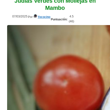
Judías Verdes con Mollejas en
Mambo
07/03/2025
4.5
Por
Yococino
Puntuación:
(
46
)