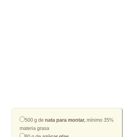
500 g de
nata para montar,
mínimo 35%
materia grasa
80 g de
azúcar glas