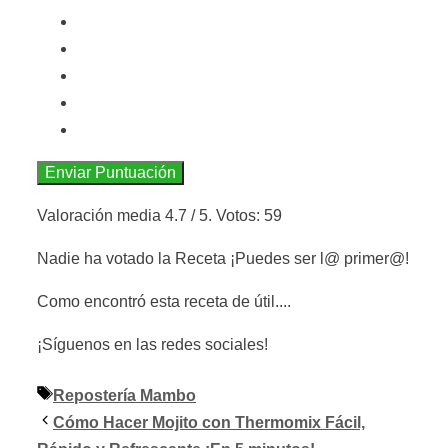
Enviar Puntuación
Valoración media
4.7
/ 5. Votos:
59
Nadie ha votado la Receta ¡Puedes ser l@ primer@!
Como encontró esta receta de útil....
¡Síguenos en las redes sociales!
Etiquetas
Repostería Mambo
Cómo Hacer Mojito con Thermomix Fácil,