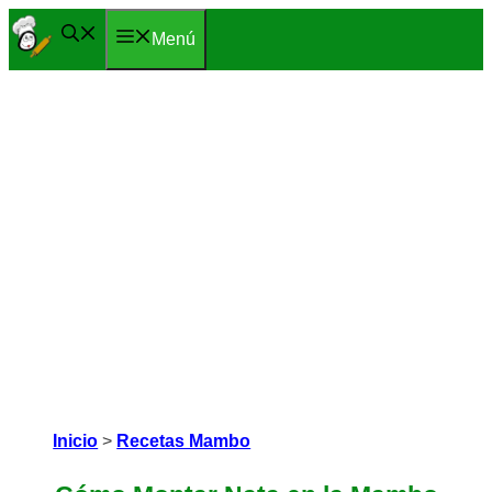
Saltar
Menú
al
contenido
Inicio
>
Recetas Mambo