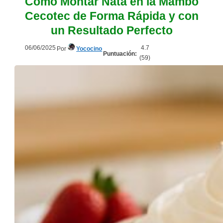
Cómo Montar Nata en la Mambo
Cecotec de Forma Rápida y con
un Resultado Perfecto
06/06/2025
4.7
Por
Yococino
Puntuación:
(
59
)