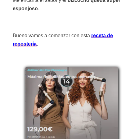
Me encanta el sabor y el
bizcocho queda súper
esponjoso
.
Bueno vamos a comenzar con esta
receta de
repostería
.