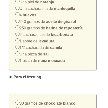
Una piel de
naranja
Una cucharadita de
mantequilla
4
huevos
240 gramos de
aceite de girasol
250 gramos de
harina de repostería
2 cucharaditas de
bicarbonato
1 sobre de
levadura
1/2 cucharada de
canela
Una pizca de
sal
1 pizca de
nuez moscada
▶️
Para el frosting
80 gramos de
chocolate blanco