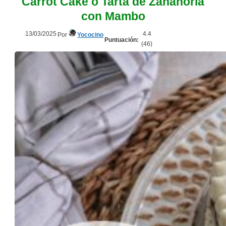
Carrot Cake o Tarta de Zanahoria
con Mambo
13/03/2025
4.4
Por
Yococino
Puntuación:
(
46
)