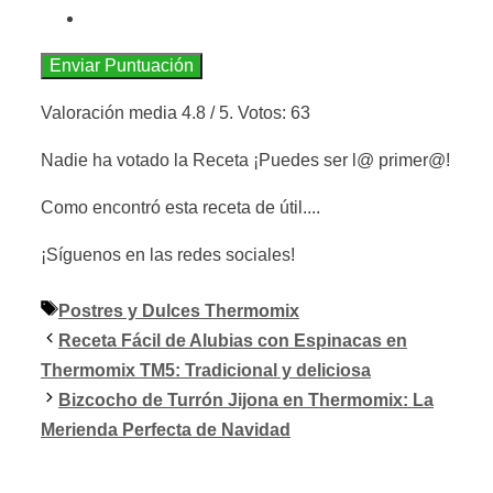
Enviar Puntuación
Valoración media
4.8
/ 5. Votos:
63
Nadie ha votado la Receta ¡Puedes ser l@ primer@!
Como encontró esta receta de útil....
¡Síguenos en las redes sociales!
Etiquetas
Postres y Dulces Thermomix
Receta Fácil de Alubias con Espinacas en
Thermomix TM5: Tradicional y deliciosa
Bizcocho de Turrón Jijona en Thermomix: La
Merienda Perfecta de Navidad