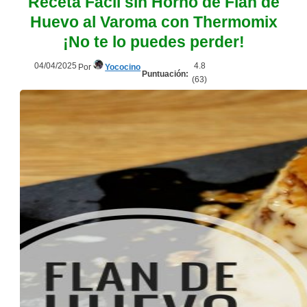
Receta Fácil sin Horno de Flan de
Huevo al Varoma con Thermomix
¡No te lo puedes perder!
04/04/2025
4.8
Por
Yococino
Puntuación:
(
63
)